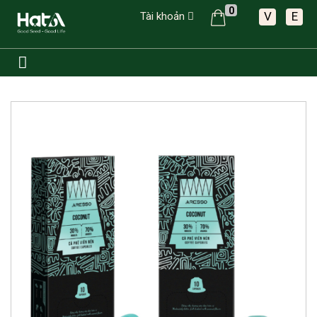
0
V
E
Tài khoản