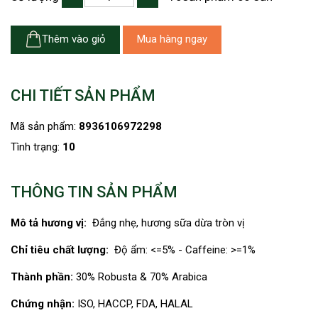
Thêm vào giỏ
Mua hàng ngay
CHI TIẾT SẢN PHẨM
Mã sản phẩm:
8936106972298
Tình trạng:
10
THÔNG TIN SẢN PHẨM
Mô tả hương vị:
Đắng nhẹ, hương sữa dừa tròn vị
Chỉ tiêu chất lượng:
Độ ẩm: <=5% - Caffeine: >=1%
Thành phần:
30% Robusta & 70% Arabica
Chứng nhận:
ISO, HACCP, FDA, HALAL