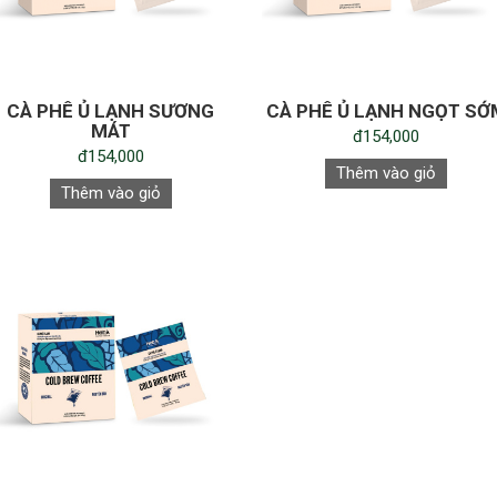
CÀ PHÊ Ủ LẠNH SƯƠNG
CÀ PHÊ Ủ LẠNH NGỌT SỚ
MÁT
đ154,000
đ154,000
Thêm vào giỏ
Thêm vào giỏ