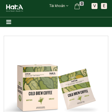
0
V
E
Tài khoản