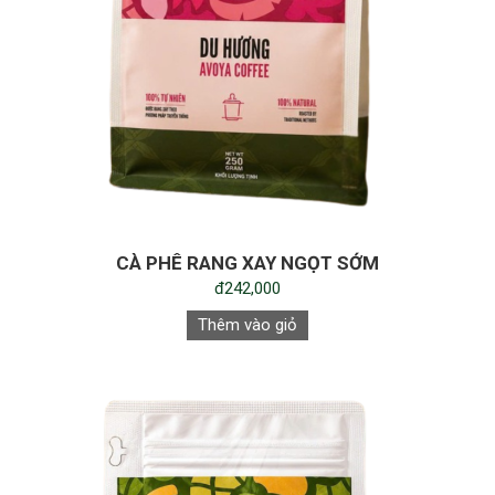
CÀ PHÊ RANG XAY NGỌT SỚM
đ242,000
Thêm vào giỏ