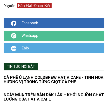
Nguồn:
Báo Đại Đoàn Kết
Facebook
Whatsapp
Zalo
TIN TỨC NỔI BẬT
CÀ PHÊ Ủ LẠNH COLDBREW HẠT A CAFE - TINH HOA
HƯƠNG VỊ TRONG TỪNG GIỌT CÀ PHÊ
NGÀY MÙA TRÊN BẢN ĐẮK LẮK – KHỞI NGUỒN CHẤT
LƯỢNG CỦA HẠT A CAFE