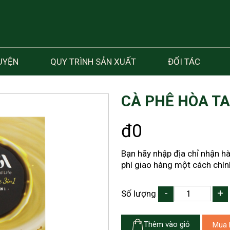
UYỆN
QUY TRÌNH SẢN XUẤT
ĐỐI TÁC
CÀ PHÊ HÒA TA
đ0
Bạn hãy nhập địa chỉ nhận h
phí giao hàng một cách chín
-
+
Số lượng
Thêm vào giỏ
Mua 