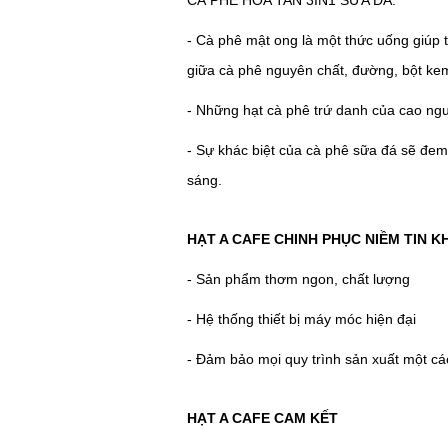
CÀ PHÊ HÒA TAN 3IN1 SỮA ĐÁ:
- Cà phê mật ong là một thức uống giúp t
giữa cà phê nguyên chất, đường, bột ke
- Những hạt cà phê trứ danh của cao ngu
- Sự khác biệt của cà phê sữa đá sẽ đem 
sáng.
HẠT A CAFE CHINH PHỤC NIỀM TIN 
- Sản phẩm thơm ngon, chất lượng
- Hệ thống thiết bị máy móc hiện đại
- Đảm bảo mọi quy trình sản xuất một c
HẠT A CAFE CAM KẾT