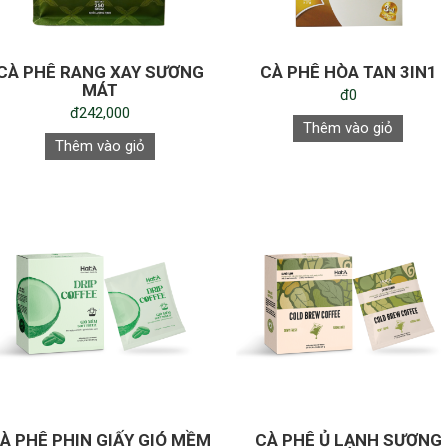
CÀ PHÊ RANG XAY SƯƠNG
CÀ PHÊ HÒA TAN 3IN1
MÁT
đ0
đ242,000
Thêm vào giỏ
Thêm vào giỏ
À PHÊ PHIN GIẤY GIÓ MỀM
CÀ PHÊ Ủ LẠNH SƯƠNG