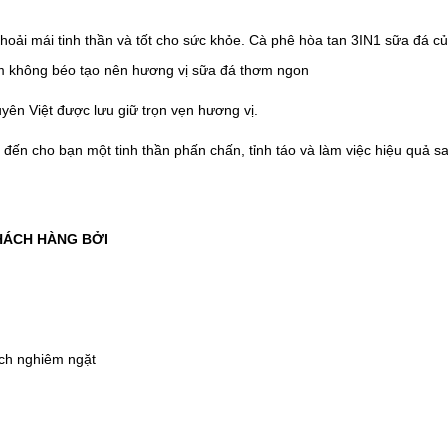
hoải mái tinh thần và tốt cho sức khỏe. Cà phê hòa tan 3IN1 sữa đá củ
m không béo tạo nên hương vị sữa đá thơm ngon
yên Việt được lưu giữ trọn vẹn hương vị.
đến cho bạn một tinh thần phấn chấn, tỉnh táo và làm việc hiệu quả sa
KHÁCH HÀNG BỞI
ách nghiêm ngặt