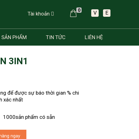
0
V
E
Tài khoản
SẢN PHẨM
TIN TỨC
LIÊN HỆ
N 3IN1
àng để được sự báo thời gian % chi
h xác nhất
1000sản phẩm có sẵn
hàng ngay