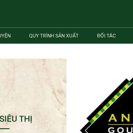
UYỆN
QUY TRÌNH SẢN XUẤT
ĐỐI TÁC
SIÊU THỊ