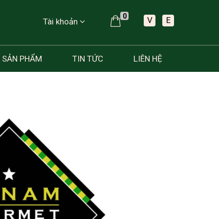
0
V
E
Tài khoản
SẢN PHẨM
TIN TỨC
LIÊN HỆ